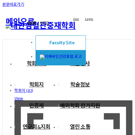
본문바로가기
Join
Login
메인으로
KOR
ENG
Faculty Site
주메뉴
학회소식
학술행사
학회지
학술정보
학회지 (JCI)
View
인증제
해외학회 참가지원
연구회&지회
열린 소통