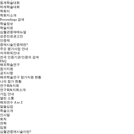
동계학술대회
하계학술대회
학회지
학회지소개
Proceedings 검색
학술정보
학술자료
심혈관중재매뉴얼
표준진료권고안
인증제
증재시술인증제란?
주요 평가사업 안내
자격취득안내
전국 인증기관/인증의 검색
FAQ
해외학술연구
참가지원
공지사항
해외학술연구 참가지원 현황
나의 참가 현황
연구회&지회
연구회&지회소개
가입 안내
열린 소통
해외연수 A to Z
알쓸심잡
학술소개
인사말
회칙
연혁
임원
심혈관중재시술이란?