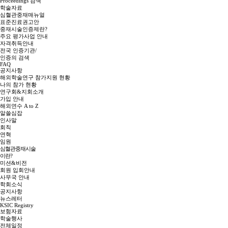
Proceedings 검색
학술자료
심혈관중재매뉴얼
표준진료권고안
중재시술인증제란?
주요 평가사업 안내
자격취득안내
전국 인증기관/
인증의 검색
FAQ
공지사항
해외학술연구 참가지원 현황
나의 참가 현황
연구회&지회소개
가입 안내
해외연수 A to Z
알쓸심잡
인사말
회칙
연혁
임원
심혈관중재시술
이란?
미션&비전
회원 입회안내
사무국 안내
학회소식
공지사항
뉴스레터
KSIC Registry
보험자료
학술행사
전체일정